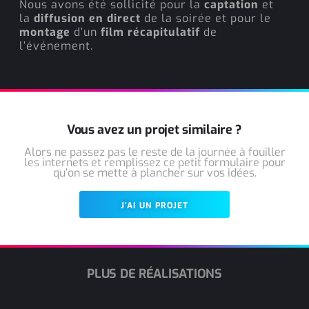
Nous avons été sollicité pour la
captation
et
la
diffusion en direct
de la soirée et pour le
montage
d’un
film récapitulatif
de
l’événement.
Vous avez un projet similaire ?
Alors ne passez pas le reste de la journée à fouiller
les internets et remplissez ce petit formulaire pour
qu’on se mette à plancher sur vos idées.
J'AI UN PROJET
PLUS DE RÉALISATIONS