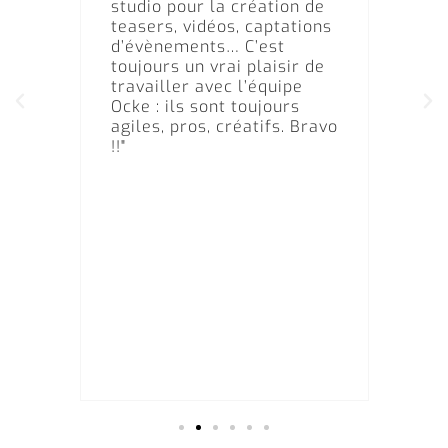
studio pour la création de
mani
s et
teasers, vidéos, captations
pour
a
d’évènements… C’est
beso
toujours un vrai plaisir de
prod
a
travailler avec l’équipe
comp
Ocke : ils sont toujours
les 
e
agiles, pros, créatifs. Bravo
marq
!!"
retr
os
chaq
 ou
pres
vrai
acco
réus