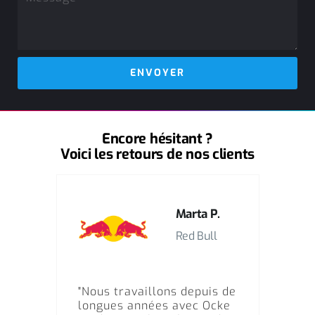
ENVOYER
Encore hésitant ?
Voici les retours de nos clients
t D.
Marta P.
Red Bull
avec
"Nous travaillons depuis de
"OCK
longues années avec Ocke
des 