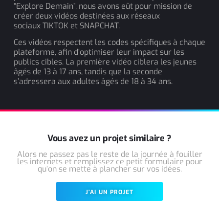
“Explore Demain”, nous avons eût pour mission de
créer deux vidéos destinées aux réseaux
sociaux
TIKTOK
et
SNAPCHAT
.
Ces vidéos respectent les codes spécifiques à chaque
plateforme, afin d’optimiser leur impact sur les
publics cibles. La première vidéo ciblera les jeunes
âgés de
13 à 17 ans
, tandis que la seconde
s’adressera aux adultes âgés de
18 à 34 ans
.
Vous avez un projet similaire ?
Alors ne passez pas le reste de la journée à fouiller
les internets et remplissez ce petit formulaire pour
qu’on se mette à plancher sur vos idées.
J'AI UN PROJET